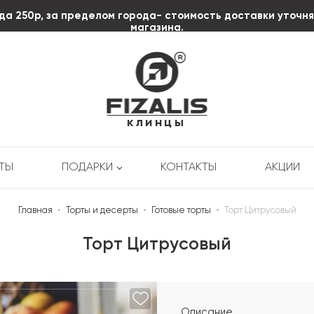
да 250р, за пределом города- стоимость доставки уточн
магазина.
клинцы
РТЫ
ПОДАРКИ
КОНТАКТЫ
АКЦИИ
Главная
•
Торты и десерты
•
Готовые торты
•
Торт Цитрусовый
Торт Цитрусовый
Описание