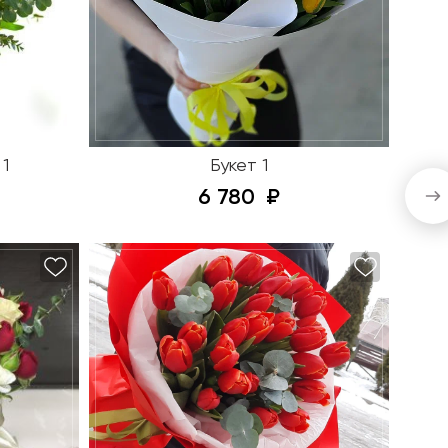
1
Букет 1
6 780