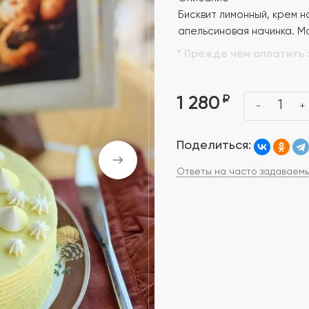
Бисквит лимонный, крем 
апельсиновая начинка. Ма
* Прежде чем оплатить 
₽
1 280
1
-
+
Поделиться:
Ответы на часто задаваем